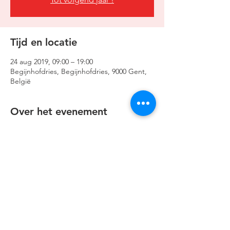
Tijd en locatie
24 aug 2019, 09:00 – 19:00
Begijnhofdries, Begijnhofdries, 9000 Gent,
België
Over het evenement
stand van 3m : €10
stand van 5m : €14
Deel dit evenement