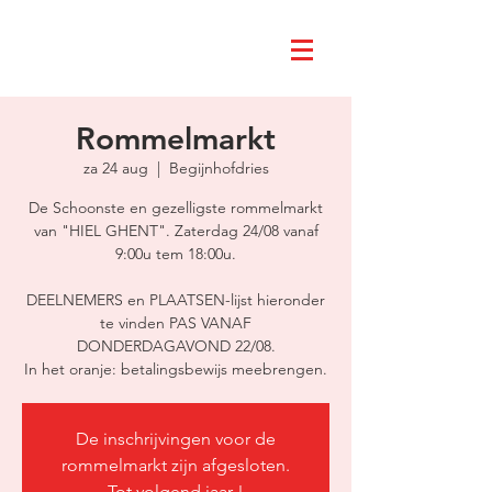
Rommelmarkt
za 24 aug
  |  
Begijnhofdries
De Schoonste en gezelligste rommelmarkt
van "HIEL GHENT". Zaterdag 24/08 vanaf
9:00u tem 18:00u.
DEELNEMERS en PLAATSEN-lijst hieronder
te vinden PAS VANAF
DONDERDAGAVOND 22/08.
De inschrijvingen voor de
rommelmarkt zijn afgesloten.
Tot volgend jaar !