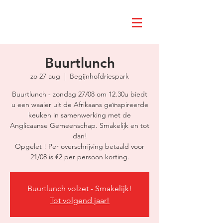
Buurtlunch
zo 27 aug
  |  
Begijnhofdriespark
Buurtlunch - zondag 27/08 om 12.30u biedt
u een waaier uit de Afrikaans geïnspireerde
keuken in samenwerking met de
Anglicaanse Gemeenschap. Smakelijk en tot
dan!
Opgelet ! Per overschrijving betaald voor
21/08 is €2 per persoon korting.
Buurtlunch volzet - Smakelijk!
Tot volgend jaar!